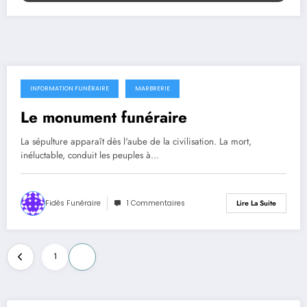
INFORMATION FUNÉRAIRE
MARBRERIE
17 février 2015
Le monument funéraire
La sépulture apparaît dès l'aube de la civilisation. La mort,
inéluctable, conduit les peuples à…
Fidès Funéraire
1 Commentaires
Lire La Suite
Pagination
1
2
des
publications