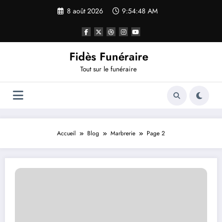
Aller
8 août 2026
9:54:48 AM
au
contenu
Fidès Funéraire
Tout sur le funéraire
Accueil
Blog
Marbrerie
Page 2