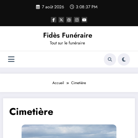
Aller
7 août 2026
3:08:37 PM
au
contenu
Fidès Funéraire
Tout sur le funéraire
Accueil
Cimetière
Cimetière