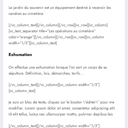
Le jardin du souvenir est un équipement destiné à recevoir les
cendres au cimetière.
[/vc_column_text][/vc_column][/vc_row][vc_row][vc_column]
[vc_text_separator title=”Les opérations au cimetière”
color=”orange”][/vc_column][/vc_row][vc_row][vc_column
width=”1/3″][vc_column_text]
Exhumation
On effectue une exhumation lorsque l’on sort un corps de sa
sépulture. Définition, lois, démarches, tarifs…
[/vc_column_text][/vc_column][vc_column width=”1/3″]
[vc_column_text]
Je suis un bloc de texte, cliquez sur le bouton \”éditer\” pour me
modifier. Lorem ipsum dolor sit amet, consectetur adipiscing elit.
Ut elit tellus, luctus nec ullamcorper mattis, pulvinar dapibus leo.
[/vc_column_text][/vc_column][vc_column width=”1/3″]