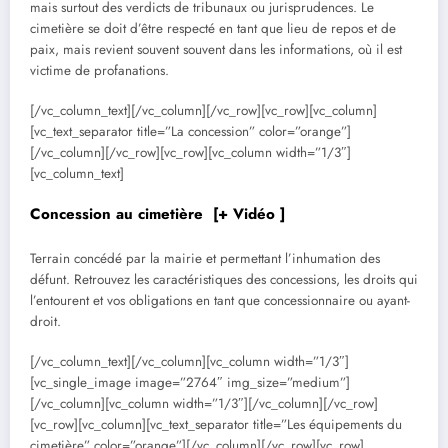
mais surtout des verdicts de tribunaux ou jurisprudences. Le
cimetière se doit d’être respecté en tant que lieu de repos et de
paix, mais revient souvent souvent dans les informations, où il est
victime de profanations.
[/vc_column_text][/vc_column][/vc_row][vc_row][vc_column]
[vc_text_separator title=”La concession” color=”orange”]
[/vc_column][/vc_row][vc_row][vc_column width=”1/3″]
[vc_column_text]
Concession au cimetière
[+ Vidéo ]
Terrain concédé par la mairie et permettant l’inhumation des
défunt. Retrouvez les caractéristiques des concessions, les droits qui
l’entourent et vos obligations en tant que concessionnaire ou ayant-
droit.
[/vc_column_text][/vc_column][vc_column width=”1/3″]
[vc_single_image image=”2764″ img_size=”medium”]
[/vc_column][vc_column width=”1/3″][/vc_column][/vc_row]
[vc_row][vc_column][vc_text_separator title=”Les équipements du
cimetière” color=”orange”][/vc_column][/vc_row][vc_row]