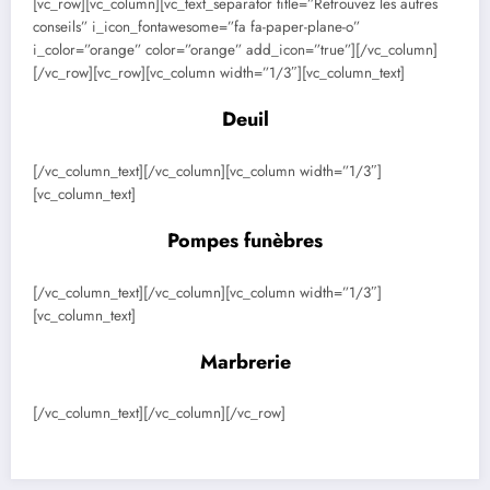
[vc_row][vc_column][vc_text_separator title=”Retrouvez les autres
conseils” i_icon_fontawesome=”fa fa-paper-plane-o”
i_color=”orange” color=”orange” add_icon=”true”][/vc_column]
[/vc_row][vc_row][vc_column width=”1/3″][vc_column_text]
Deuil
[/vc_column_text][/vc_column][vc_column width=”1/3″]
[vc_column_text]
Pompes funèbres
[/vc_column_text][/vc_column][vc_column width=”1/3″]
[vc_column_text]
Marbrerie
[/vc_column_text][/vc_column][/vc_row]