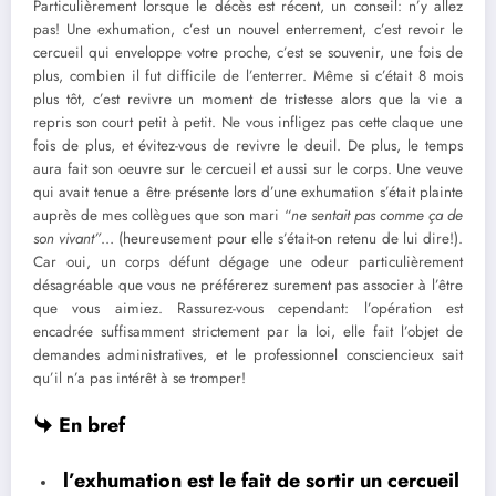
Particulièrement lorsque le décès est récent, un conseil: n’y allez
pas! Une exhumation, c’est un nouvel enterrement, c’est revoir le
cercueil qui enveloppe votre proche, c’est se souvenir, une fois de
plus, combien il fut difficile de l’enterrer. Même si c’était 8 mois
plus tôt, c’est revivre un moment de tristesse alors que la vie a
repris son court petit à petit. Ne vous infligez pas cette claque une
fois de plus, et évitez-vous de revivre le deuil. De plus, le temps
aura fait son oeuvre sur le cercueil et aussi sur le corps. Une veuve
qui avait tenue a être présente lors d’une exhumation s’était plainte
auprès de mes collègues que son mari “
ne sentait pas comme ça de
son vivant”
… (heureusement pour elle s’était-on retenu de lui dire!).
Car oui, un corps défunt dégage une odeur particulièrement
désagréable que vous ne préférerez surement pas associer à l’être
que vous aimiez. Rassurez-vous cependant: l’opération est
encadrée suffisamment strictement par la loi, elle fait l’objet de
demandes administratives, et le professionnel consciencieux sait
qu’il n’a pas intérêt à se tromper!
En bref
l’exhumation est le fait de sortir un cercueil