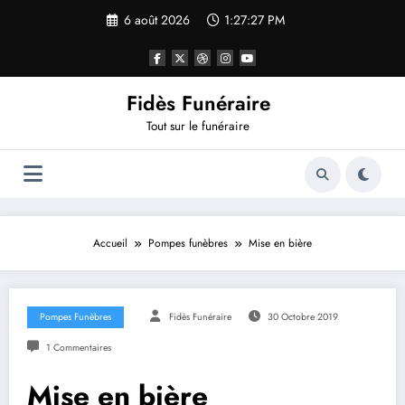
Aller
6 août 2026
1:27:27 PM
au
contenu
Fidès Funéraire
Tout sur le funéraire
Accueil
Pompes funèbres
Mise en bière
Pompes Funèbres
Fidès Funéraire
30 Octobre 2019
1 Commentaires
Mise en bière