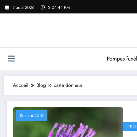
Aller
7 août 2026
2:04:44 PM
au
contenu
Pompes funè
Accueil
Blog
carte donneur
13 mai 2016
INFO