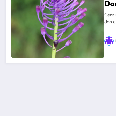
Don
Certai
don d
F