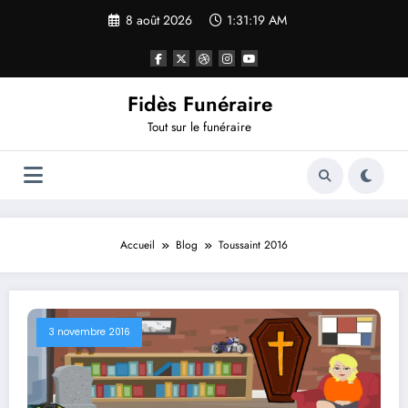
Aller
8 août 2026
1:31:19 AM
au
contenu
Fidès Funéraire
Tout sur le funéraire
Accueil
Blog
Toussaint 2016
3 novembre 2016