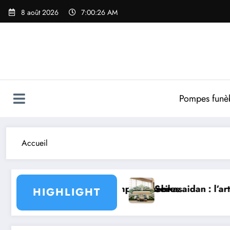
8 août 2026
7:00:27 AM
Pompes funè
Accueil
 de conseil des pompes funèbres
Seikasaidan : l’art floral fun
HIGHLIGHT