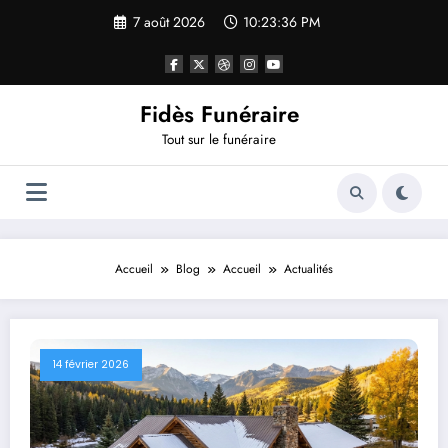
Aller
7 août 2026
10:23:37 PM
au
contenu
Fidès Funéraire
Tout sur le funéraire
Accueil
Blog
Accueil
Actualités
14 février 2026