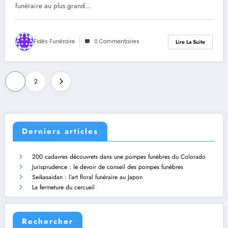
funéraire au plus grand…
Fidès Funéraire
0 Commentaires
Lire La Suite
Pagination
1
2
des
publications
Derniers articles
200 cadavres découvrets dans une pompes funèbres du Colorado
Jurisprudence : le devoir de conseil des pompes funèbres
Seikasaidan : l’art floral funéraire au Japon
La fermeture du cercueil
Rechercher