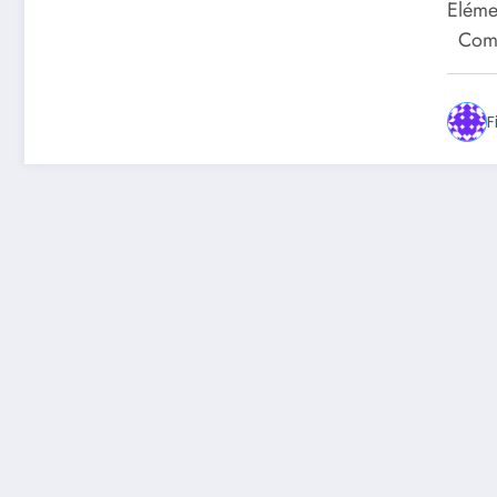
Eléme
Compo
F