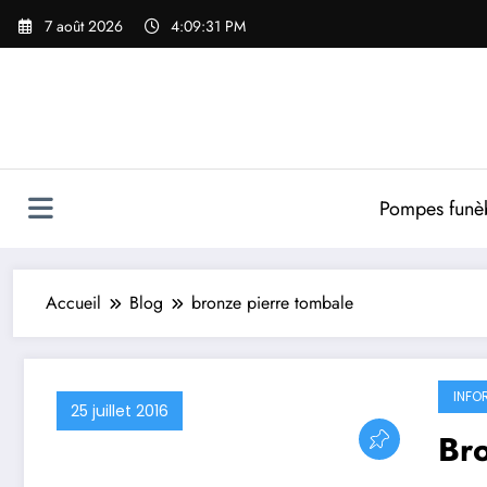
Aller
7 août 2026
4:09:31 PM
au
contenu
Pompes funè
Accueil
Blog
bronze pierre tombale
INFO
25 juillet 2016
Bro