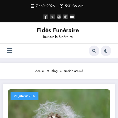
Aller
7 août 2026
5:31:36 AM
au
contenu
Fidès Funéraire
Tout sur le funéraire
Accueil
Blog
suicide assisté
28 janvier 2016