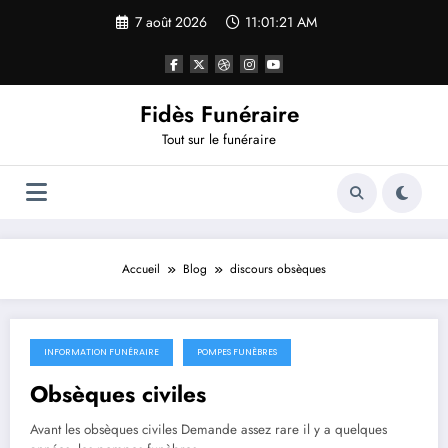
Aller
7 août 2026
11:01:21 AM
au
contenu
Fidès Funéraire
Tout sur le funéraire
Accueil
Blog
discours obsèques
INFORMATION FUNÉRAIRE
POMPES FUNÈBRES
7 mars 2015
Obsèques civiles
Avant les obsèques civiles Demande assez rare il y a quelques