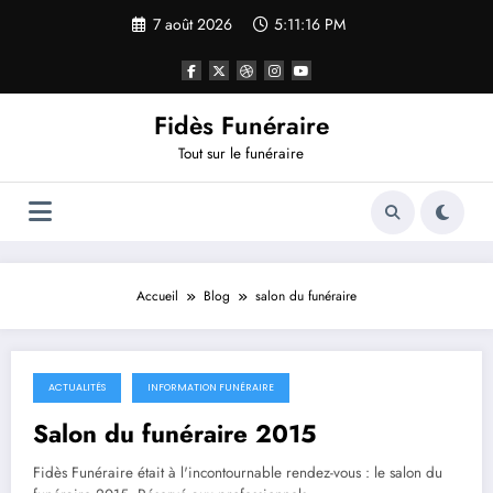
Aller
7 août 2026
5:11:16 PM
au
contenu
Fidès Funéraire
Tout sur le funéraire
Accueil
Blog
salon du funéraire
ACTUALITÉS
INFORMATION FUNÉRAIRE
1 décembre 2015
Salon du funéraire 2015
Fidès Funéraire était à l'incontournable rendez-vous : le salon du